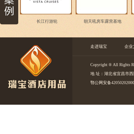
长江行游轮
朝天吼房车露营基地
走进瑞宝
企业
Copyright ® All 
地 址：湖北省宜昌市西陵区中
鄂公网安备4205020200