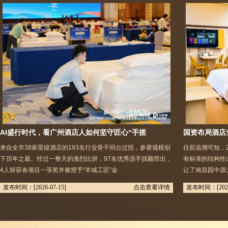
AI盛行时代，看广州酒店人如何坚守匠心“手搓
国资布局酒店
来自全市38家星级酒店的193名行业骨干同台过招，参赛规模创
往前追溯可知，
下历年之最。经过一整天的激烈比拼，97名优秀选手脱颖而出，
有标准的结构性
4人斩获各项目一等奖并被授予“羊城工匠”金
让了南昌园中源
发布时间：
[2026-07-15]
点击查看详情
发布时间：
[202